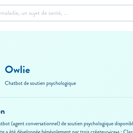
Owlie
Chatbot de soutien psychologique
on
atbot (agent conversationnel) de soutien psychologique disponib
te a été développée bénévolement par trois créateur•ice•s : Clar