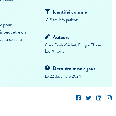
Identifié comme
💡 Sites info patients
ie pour
is peut être un
Auteurs
er à se sentir
Clara Falala-Séchet, Dr Igor Thiriez,,
Lee Antoine
Dernière mise à jour
Le 22 décembre 2024