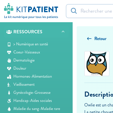
RESSOURCES
Retour
> Numérique en santé
Coeur-Vaisseaux
Dermatologie
Douleur
Hormones-Alimentation
Vieillissement
Descripti
Gynécologie-Grossesse
Handicap-Aides sociales
Owlie est un ch
Maladie du sang-Maladie rare
La petite chouet