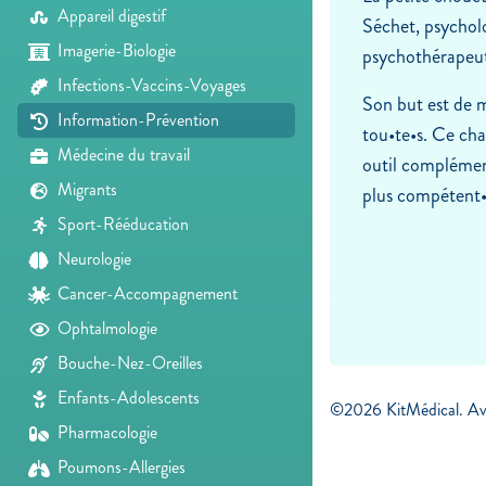
Appareil digestif
Séchet, psycholo
Imagerie-Biologie
psychothérapeut
Infections-Vaccins-Voyages
Son but est de m
Information-Prévention
tou•te•s. Ce cha
Médecine du travail
outil complémenta
Migrants
plus compétent•
Sport-Rééducation
Neurologie
Cancer-Accompagnement
Ophtalmologie
Bouche-Nez-Oreilles
Enfants-Adolescents
©2026 KitMédical. Ave
Pharmacologie
Poumons-Allergies