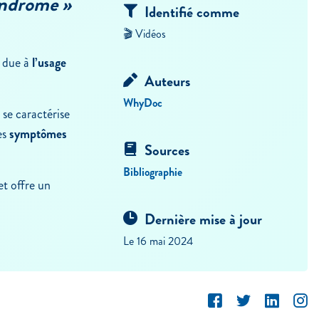
yndrome »
Identifié comme
🎬 Vidéos
due à
l’usage
Auteurs
WhyDoc
 se caractérise
es
symptômes
Sources
Bibliographie
et offre un
Dernière mise à jour
Le 16 mai 2024