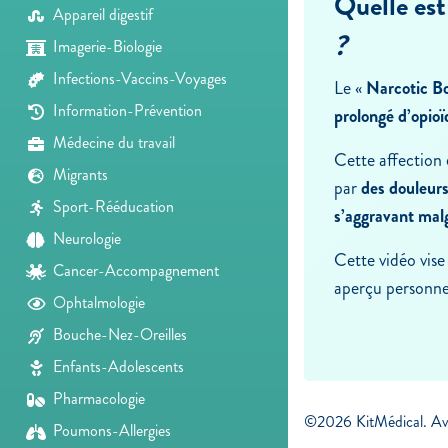
Quelle est
Appareil digestif
?
Imagerie-Biologie
Infections-Vaccins-Voyages
Le «
Narcotic B
Information-Prévention
prolongé d’opio
Médecine du travail
Cette affection 
Migrants
par
des douleurs
Sport-Rééducation
s’aggravant malg
Neurologie
Cette vidéo vise
Cancer-Accompagnement
aperçu personnel
Ophtalmologie
Bouche-Nez-Oreilles
Enfants-Adolescents
Pharmacologie
©2026 KitMédical. Ave
Poumons-Allergies